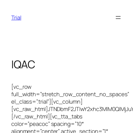
Skip
to
Trial
content
IQAC
[vc_row full_width=”stretch_row_content_no_spaces” el_class=”.trial”][vc_column][vc_raw_html]JTNDbmF2JTIwY2xhc3MlM0QlMjJuYXZiYXIlMjBuYXZiYXItbGlnaHQlMjIlMjBzdHlsZSUzRCUyMnRleHQtYWxpZ24lM0FjZW50ZXIlM0JtYXJnaW4tYm90dG9tJTNBLTUwcHglM0IlMjBoZWlnaHQlM0E4MHB4JTNCJTIwYmFja2dyb3VuZC1jb2xvciUzQSUyMCUyMzY4NGE0OSUzQiUyMiUzRSUwQSUyMCUyMCUzQ2RpdiUyMGNsYXNzJTNEJTIyY29udGFpbmVyLWZsdWlkJTIyJTNFJTBBJTIwJTIwJTIwJTIwJTNDYSUyMGNsYXNzJTNEJTIybmF2YmFyLWJyYW5kJTIyJTIwaHJlZiUzRCUyMiUyMyUyMiUzRSUzQyUyRmElM0UlMEElMjAlMjAlM0MlMkZkaXYlM0UlMEElM0MlMkZuYXYlM0UlMEElMEElMEElMEElMEElMEElMEElM0NkaXYlMjBjbGFzcyUzRCUyMmNvbnRhaW5lciUyMG10LTMlMjBwdC0wJTIwcGItMCUyMiUzRSUyMCUyMCUyMCUyMCUwQSUyMCUyMCUyMCUyMCUzQ2RpdiUyMGNsYXNzJTNEJTIycm93JTIyJTNFJTBBJTBBJTIwJTIwJTIwJTIwJTNDZGl2JTIwY2xhc3MlM0QlMjJjYXJkJTIyJTIwc3R5bGUlM0QlMjJ3aWR0aCUzQTEwMCUyNSUyMiUyMCUzRSUwQSUwQSUyMCUyMCUyMCUyMCUyMCUyMCUyMCUyMCUyMCUyMCUzQ2NlbnRlciUzRSUwQSUyMCUyMCUyMCUyMCUyMCUyMCUyMCUyMCUyMCUyMCUyMCUyMCUyMCUyMCUzQ2gzJTNFJTIwJTNDc3Ryb25nJTNFSU5URVJOQUwlMjBRVUFMSVRZJTIwQVNTVVJBTkNFJTIwQ0VMTCUyMCUyOElRQUMlMjklM0MlMkZzdHJvbmclM0UlM0MlMkZoMyUzRSUwQSUyMCUyMCUyMCUyMCUyMCUyMCUyMCUyMCUyMCUyMCUzQyUyRmNlbnRlciUzRSUwQSUwQSUyMCUyMCUyMCUyMCUzQyUyRmRpdiUzRSUwQSUyMCUyMCUyMCUyMCUzQyUyRmRpdiUzRSUwQSUyMCUyMCUyMCUyMCUzQyUyRmRpdiUzRSUwQQ==[/vc_raw_html][vc_tta_tabs color=”peacoc” spacing=”10″ alignment=”center” active_section=”1″ el_class=”.trial”][vc_tta_section add_icon=”true” title=”About IQAC” tab_id=”1642390247405-ff85afd1-7cfb” el_class=”.trial”][vc_custom_heading text=”About IQAC” font_container=”tag:h2|text_align:center|color:%231e73be”][vc_raw_html]JTNDZGl2JTIwY2xhc3MlM0QlMjJjb250YWluZXIlMjBtdC0zJTIwcHQtMCUyMHBiLTAlMjIlM0UlMEElMjAlMjAlMjAlMjAlM0NkaXYlMjBjbGFzcyUzRCUyMnJvdyUyMiUzRSUwQSUwQSUyMCUyMCUyMCUyMCUzQ2RpdiUyMGNsYXNzJTNEJTIyY2FyZCUyMCUyMiUzRSUwQSUyMCUyMCUyMCUyMCUyMCUyMCUzQ2RpdiUyMGNsYXNzJTNEJTIyY2FyZC1ib2R5JTIyJTNFJTBBJTBBJTBBJTBBJTIwJTIwJTIwJTIwJTIwJTIwJTNDcCUyMHN0eWxlJTNEJTIydGV4dC1hbGlnbiUzQWp1c3RpZnklMjIlM0UlMEElMjAlMjAlMjAlMjAlMjAlMjAlMjAlMjAlMjAlMjBUaGUlMjBJbnRlcm5hbCUyMFF1YWxpdHklMjBBc3N1cmFuY2UlMjBDZWxsJTIwJTI4SVFBQyUyOSUyMGluJTIwYW55JTIwaW5zdGl0dXRpb24lMjBpcyUyMGElMjBzaWduaWZpY2FudCUyMGFkbWluaXN0cmF0aXZlJTIwYm9keSUyMHRoYXQlMjBpcyUyMGFjY291bnRhYmxlJTIwZm9yJTIwYWxsJTIwcXVhbGl0eSUyMG1hdHRlcnMuJTIwSXQlMjBpcyUyMHRoZSUyMG1ham9yJTIwcmVzcG9uc2liaWxpdHklMjBvZiUyMElRQUMlMjB0byUyMGluaXRpYXRlJTJDJTIwcGxhbiUyMGFuZCUyMHN1cGVydmlzZSUyMHZhcmlvdXMlMjBhY3Rpdml0aWVzJTIwdGhhdCUyMGFyZSUyMG5lY2Vzc2FyeSUyMHRvJTIwaW5jcmVhc2UlMjB0aGUlMjBxdWFsaXR5JTIwb2YlMjB0aGUlMjBlZHVjYXRpb24lMjBpbXBhcnRlZCUyMGluJTIwYW4lMjBpbnN0aXR1dGlvbiUyMG9yJTIwY29sbGVnZS4lMjBUaGUlMjByb2xlJTIwb2YlMjBJUUFDJTIwaW4lMjBtYWludGFpbmluZyUyMHF1YWxpdHklMjBzdGFuZGFyZHMlMjBpbiUyMHRlYWNoaW5nJTJDJTIwbGVhcm5pbmclMjBhbmQlMjBldmFsdWF0aW9uJTIwYmVjb21lcyUyMGNydWNpYWwlMjBmb3IlMjB0aGUlMjBvdmVyYWxsJTIwZGV2ZWxvcG1lbnQlMjBvZiUyMHRoZSUyMGluc3RpdHV0aW9uLiUyMFdpdGhvdXQlMjBJUUFDJTJDJTIwaXQlMjBiZWNvbWVzJTIwZXh0cmVtZWx5JTIwZGlmZmljdWx0JTIwdG8lMjBtYW5hZ2UlMjB0aGUlMjBxdWFsaXR5JTIwc3lzdGVtJTIwb2YlMjB0ZWFjaGluZyUyQyUyMGxlYXJuaW5nJTIwYW5kJTIwZXZhbHVhdGlvbiUyMGluJTIwdGhlJTIwaW5zdGl0dXRpb24uJTIwVGhlJTIwbWFpbiUyMHNpZ25pZmljYW50JTIwcm9sZXMlMjBvZiUyMElRQUMlMjBpbiUyMGFuJTIwaW5zdGl0dXRpb24lMjBhcmUlM0ElMjAlMEElMjAlMjAlMjAlMjAlMjAlMjAlMjAlMjAlMjAlMjAlM0MlMkZwJTNFJTBBJTIwJTIwJTIwJTIwJTIwJTIwJTIwJTIwJTIwJTIwJTNDb2wlMjBzdHlsZSUzRCUyMnRleHQtYWxpZ24lM0FqdXN0aWZ5JTIyJTNFJTBBJTIwJTIwJTIwJTIwJTIwJTIwJTIwJTIwJTIwJTIwJTIwJTIwJTIwJTIwJTNDbGklM0VUaGUlMjBJUUFDJTIwaXMlMjBhJTIwc2lnbmlmaWNhbnQlMjBhZG1pbmlzdHJhdGl2ZSUyMGJvZHklMjBpbiUyMGFueSUyMGVkdWNhdGlvbmFsJTIwaW5zdGl0dXRpb24uJTNDJTJGbGklM0UlMEElMjAlMjAlMjAlMjAlMjAlMjAlMjAlMjAlMjAlMjAlMjAlMjAlMjAlMjAlM0NsaSUzRUl0JTIwY29udHJpYnV0ZXMlMjB0byUyMG1haW50YWluaW5nJTIwcXVhbGl0eSUyMHN0YW5kYXJkcyUyMGluJTIwdGVhY2hpbmclMkMlMjBsZWFybmluZyUyMGFuZCUyMGV2YWx1YXRpb24uJTNDJTJGbGklM0UlMEElMjAlMjAlMjAlMjAlMjAlMjAlMjAlMjAlMjAlMjAlMjAlMjAlMjAlMjAlM0NsaSUzRUl0JTIwcHJvbW90ZXMlMjBjby1jdXJyaWN1bGFyJTIwYW5kJTIwZXh0cmEtY3VycmljdWxhciUyMGFjdGl2aXRpZXMlMjBpbiUyMHRoZSUyMGluc3RpdHV0aW9uLiUzQyUyRmxpJTNFJTBBJTIwJTIwJTIwJTIwJTIwJTIwJTIwJTIwJTIwJTIwJTIwJTIwJTIwJTIwJTNDbGklM0VJdCUyMGlzJTIwYSUyMGNhcGFibGUlMjBib2R5JTIwdG8lMjBhZG1pbmlzdGVyJTIwdmFyaW91cyUyMGFjYWRlbWljJTJGZWR1Y2F0aW9uYWwlMjBhY3Rpdml0aWVzLiUzQyUyRmxpJTNFJTBBJTIwJTIwJTIwJTIwJTIwJTIwJTIwJTIwJTIwJTIwJTIwJTIwJTIwJTIwJTNDbGklM0VUaGUlMjBJUUFDJTIwdHJpZXMlMjB0byUyMGluY2x1ZGUlMjBldmVyeW9uZSUyMGluJTIwaXRzJTIwYWN0aXZpdGllcy4lM0MlMkZsaSUzRSUwQSUyMCUyMCUyMCUyMCUyMCUyMCUyMCUyMCUyMCUyMCUyMCUyMCUyMCUyMCUzQ2xpJTNFVGhlJTIwSVFBQyUyMGhhcm1vbml6ZXMlMjBhbW9uZyUyMHRoZSUyMHN0YWtlaG9sZGVycyUyMG9mJTIwdGhlJTIwaW5zdGl0dXRpb24uJTNDJTJGbGklM0UlMEElMjAlMjAlMjAlMjAlMjAlMjAlMjAlMjAlMjAlMjAlM0MlMkZvbCUzRSUyMCUwQSUzQ3AlMjBzdHlsZSUzRCUyMnRleHQtYWxpZ24lM0FqdXN0aWZ5JTIyJTNFJTBBVGhlJTIwSVFBQyUyMGhhcm1vbml6ZXMlMjBhbW9uZyUyMHRoZSUyMHN0YWtlaG9sZGVycyUyMG9mJTIwdGhlJTIwaW5zdGl0dXRpb24uJTIwSW4lMjB0aGUlMjBwdXJzdWl0JTIwZm9yJTIwcXVhbGl0eSUyMGFzc3VyYW5jZSUyQyUyMHF1YWxpdHklMjB1cC1ncmFkYXRpb24lMkMlMjBhc3Nlc3NtZW50JTIwYW5kJTIwYWNjcmVkaXRhdGlvbiUyQyUyMGFuZCUyMGluc3RpdHV0aW9uYWxpemF0aW9uJTIwdGhlJTIwY29sbGVnZSUyMGhhcyUyMGZvcm1lZCUyMHRoZSUyMEludGVybmFsJTIwUXVhbGl0eSUyMEFzc3VyYW5jZSUyMENlbGwlMjAlMjhJUUFDJTI5JTIwb24lMjAwOC4wMS4yMDA1LiUyMFNpbmNlJTIwdGhlbiUyMElRQUMlMjBoYXMlMjBiZWNvbWUlMjBpbnN0cnVtZW50YWwlMjBpbiUyMHN1Z2dlc3RpbmclMjBhJTIwbnVtYmVyJTIwb2YlMjBxdWFsaXR5JTIwaW1wcm92ZW1lbnQlMjBtZWFzdXJlcyUyMGluJTIwdGhlJTIwY29sbGVnZS4lMjBJbiUyMG91ciUyMGluc3RpdHV0aW9uJTJDJTIwSVFBQyUyMHBsYXlzJTIwYSUyMHZpdGFsJTIwcm9sZSUyMGZvciUyMGRldmVsb3BpbmclMjBhbiUyMG92ZXJhbGwlMjBkZXZlbG9wbWVudCUyMG9mJTIwdGhlJTIwY29sbGVnZS4lMjBCZXNpZGVzJTIwZWFjaCUyMGRlcGFydG1lbnQlMjBwcmVwYXJlZCUyMHRoZWlyJTIwb3duJTIwZGVwYXJ0bWVudGFsJTIwdGltZSUyMHRhYmxlJTJDJTIwdGhlJTIwSVFBQyUyMGVuc3VyZXMlMjB0aGUlMjBjb25kdWN0JTIwb2YlMjBwcm9ncmFtbWVzJTIwc3RpcHVsYXRlZCUyMGJ5JTIwZWFjaCUyMGRlcGFydG1lbnQuJTIwQXQlMjB0aGUlMjBlbmQlMjBvZiUyMGV2ZXJ5JTIwYWNhZGVtaWMlMjB5ZWFyJTJDJTIwSVFBQyUyMGNvbGxlY3RzJTIwZmVlZGJhY2slMjBvbiUyMGJvdGglMjBjdXJyaWN1bGElMjBhbmQlMjB0aGUlMjB0ZWFjaGVycyUyMGZyb20lMjBhbGwlMjB0aGUlMjBzdHVkZW50cyUyQyUyMGl0JTIwaXMlMjB0aGVuJTIwYW5hbHl6ZWQlMjBhbmQlMjBmaW5kaW5nJTIwcmVwb3J0cyUyMGFyZSUyMGNvbW11bmljYXRlZCUyMHRvJTIwdGhlJTIwZmFjdWx0aWVzLiUyMEluJTIwdGhlJTIwbGFzdCUyMGZpdmUlMjB5ZWFycyUyMHRoZSUyMHBvbGljeSUyMG9mJTIwdGhlJTIwY29sbGVnZSUyMGhhcyUyMGJlZW4lMjB0byUyMGFjaGlldmUlMjBxdWFsaXR5JTIwaW4lMjBpdHMlMjBhY2FkZW1pYyUyMGZyb250JTIwYnklMjBpbmNyZWFzaW5nJTIwZW5yb2xsbWVudCUyMHdoaWNoJTIweWllbGRzJTIwYSUyMHZlcnklMjBnb29kJTIwcmVzdWx0LiUyMCUwQSUzQ3NwYW4lMjBpZCUzRCUyMmRvdHMlMjIlM0UuLi4lM0MlMkZzcGFuJTNFJTNDJTJGcCUzRSUwQSUzQ3NwYW4lMjBpZCUzRCUyMm1vcmUlMjIlM0UlMEElM0NwJTIwc3R5bGUlM0QlMjJ0ZXh0LWFsaWduJTNBanVzdGlmeSUyMiUzRSUwQVRoZSUyMGNvbGxlZ2UlMjBoYXMlMjBhJTIwcG9saWN5JTIwdG8lMjBpbXByb3ZlJTIwdGhlJTIwcHJvZ3JhbSUyMG9wdGlvbiUyMGZvciUyMHRoZSUyMHN0dWRlbnRzJTIwYnklMjBpbnRyb2R1Y3Rpb24lMjBvZiUyMHByb2Zlc3Npb25hbCUyMGNvdXJzZXMuJTIwVGhlJTIwSVFBQyUyMGFuYWx5emVkJTIwdGhlJTIwcHJvZmVzc2lvbmFsJTIwY291cnNlcyUyMG5lZWRlZCUyMGluJTIwdGhlJTIwcnVyYWwlMjBhcmVhJTIwYW5kJTIwcmVjb21tZW5kZWQlMjB0aGVtJTIwdG8lMjB0aGUlMjBhdXRob3JpdHkuJTIwQXVnbWVudGF0aW9uJTIwb2YlMjB0ZWFjaGluZy1sZWFybmluZyUyMGZhY2lsaXRpZXMlM0ElMjBUbyUyMGNvcGUlMjB1cCUyMHdpdGglMjB0aGUlMjBjaGFuZ2luZyUyMHdvcmxkJTIwc2NlbmFyaW8lMjBJUUFDJTIwaGFzJTIwdHJpZWQlMjB0byUyMGtlZXAlMjBwYWNlJTIwd2l0aCUyMHRoZSUyMElDVCUyMGVuYWJsZWQlMjB0ZWFjaGluZyUyMGxlYXJuaW5nJTIwcHJvY2VzcyUyMGFzJTIwYSUyMHJlc3VsdCUyMG9mJTIwdGhpcyUyMG92ZXIlMjB0aGUlMjB5ZWFycyUyMElRQUMlMjBzZXQlMjB1cCUyMDE2JTIwSUNUJTIwZW5hYmxlZCUyMHNtYXJ0JTIwY2xhc3Nyb29tcyUyQyUyMDEyMCUyMGNvbXB1dGVycyUyQyUyMGFuZCUyMDIwJTIwcHJpbnRlcnMlMjB0byUyMGZhY2lsaXRhdGUlMjB0aGUlMjB0ZWFjaGluZy1sZWFybmluZyUyMHByb2Nlc3MuJTIwRWpvdXJuYWxzJTJDJTIwSU5GTElCTkVUJTIwZXRjLiUyMFRoZXJlJTIwYXJlJTIwYSUyMGZldyUyMGZhY3VsdHklMjBtZW1iZXJzJTIwd2hvJTIwaGF2ZSUyMFNob2RoZ2FuZ2ElMjBtZW1iZXJzaGlwJTJDJTIwZS1ib29rcyUyMGRhdGFiYXNlJTIwYW5kJTIwMjAlMjBNYnBzJTIwaW50ZXJuZXQlMjBjb25uZWN0aW9uJTIwd2l0aCUyMGNhbXB1cyUyMFdpLUZpJTIwZmFjaWxpdGllcyUyMHdoaWNoJTIwYXJlJTIwYXZhaWxhYmxlJTIwZm9yJTIwdGhlJTIwc3R1ZGVudHMlMjBhbmQlMjBzdGFmZi4lMjBTdHJlbmd0aGVuJTIwUXVhbGl0eSUyMGFuZCUyMFJlc2VhcmNoJTIwQ3VsdHVyZSUyMGluJTIwdGhlJTIwQ29sbGVnZSUzQSUyMFRoZSUyMElRQUMlMjBjb25zaWRlcnMlMjB0ZWFjaGVycyUyMGFzJTIwdGhlJTIwZm91bnRhaW4lMjBoZWFkJTIwZm9yJTIwZGVsaXZlcmluZyUyMHF1YWxpdHklMjBlZHVjYXRpb24uJTIwSXQlMjBpcyUyMHRoZSUyMHBvbGljeSUyMG9mJTIwdGhlJTIwY29sbGVnZSUyMHRvJTIwaGVscCUyMHRoZSUyMHRlYWNoZXJzJTIwZW5oYW5jZSUyMHRoZWlyJTIwY2FwYWNpdHklMjBieSUyMGVuY291cmFnaW5nJTIwdG8lMjB1bmRlcmdvJTIwdHJhaW5pbmclMjBwcm9ncmFtJTIwbGlrZSUyMG9yaWVudGF0aW9uJTIwcHJvZ3JhbW1lJTJDJTIwcmVmcmVzaGVyJTIwY291cnNlJTIwYW5kJTIwdG8lMjBwYXJ0aWNpcGF0ZSUyMGluJTIwc2VtaW5hcnMlMkMlMjBjb25mZXJlbmNlcyUyQyUyMHdvcmtzaG9wcyUyMGV0Yy4lMjBUZWFjaGVycyUyMGFyZSUyMGFsc28lMjBlbmNvdXJhZ2VkJTIwdG8lMjBwdXJzdWUlMjBQaC5EJTIwYW5kJTIwcHVibGlzaCUyMHRoZWlyJTIwd29ya3MuJTIwQmVzaWRlcyUyMHRoZSUyMGFib3ZlJTJDJTIwSVFBQyUyMGhhcyUyMHRha2VuJTIwdGhlJTIwZm9sbG93aW5nJTIwaW5pdGlhdGl2ZXMlMjBmb3IlMjB0aGUlMjBpbnN0aXR1dGlvbmFsaXphdGlvbiUyMG9mJTIwdGhlJTIwcXVhbGl0eSUyMGN1bHR1cmUlMjBvZiUyMHRoZSUyMGNvbGxlZ2UlM0ElMjAlMEElM0MlMkZwJTNFJTBBJTNDb2wlMjBzdHlsZSUzRCUyMnRleHQtYWxpZ24lM0FqdXN0aWZ5JTIyJTNFJTBBJTNDbGklM0VQcmVwYXJhdGlvbiUyMG9mJTIwcGVyc3BlY3RpdmUlMjBwbGFuLiUzQyUyRmxpJTNFJTIwJTBBJTNDbGklM0VQcmVwYXJhdGlvbiUyMG9mJTIwYWNhZGVtaWMlMjBjYWxlbmRhciUzQyUyRmxpJTNFJTIwJTBBJTNDbGklM0VJUUFDJTIwbWVldHMlMjBwZXJpb2RpY2FsbHklM0MlMkZsaSUzRSUwQSUzQ2xpJTNFUHJlcGFyYXRpb24lMjBhbmQlMjBzdWJtaXNzaW9uJTIwb2YlMjBBUUFSLiUzQyUyRmxpJTNFJTBBJTNDbGklM0VDb2xsZWN0aW9uJTIwb2YlMjBmZWVkYmFjayUyMGZyb20lMjBzdHVkZW50cy4lM0MlMkZsaSUzRSUwQSUzQyUyRm9sJTNFJTBBJTNDcCUyMHN0eWxlJTNEJTIydGV4dC1hbGlnbiUzQWp1c3RpZnklMjIlM0UlMEFUaGUlMjBjb2xsZWdlJTIwcmV2aWV3cyUyMGl0cyUyMHRlYWNoaW5nJTIwbGVhcm5pbmclMjBwcm9jZXNzJTJDJTIwc3RydWN0dXJlJTIwYW5kJTIwbWV0aG9kb2xvZ2llcyUyMG9mJTIwb3BlcmF0aW9uJTIwYW5kJTIwbGVhcm5pbmclMjBvdXQlMjBjb21lcyUyMGF0JTIwcGVyaW9kaWMlMjBpbnRlcnZhbHMlMjB0aHJvdWdoJTIwSVFBQy4lMjBGb3IlMjBzbW9vdGglMjB0ZWFjaGluZyUyMGxlYXJuaW5nJTIwcHJvY2VzcyUyQyUyMHN0cnVjdHVyZSUyMGFuZCUyMG1ldGhvZG9sb2dpZXMlMjBvZiUyMG9wZXJhdGlvbnMlMkMlMjBJUUFDJTIwbW9uaXRvcnMlMjB0aGUlMjBmb2xsb3dpbmclM0ElMjAlMEElM0MlMkZwJTNFJTBBJTBBJTNDdWwlMjBzdHlsZSUzRCUyMnRleHQtYW